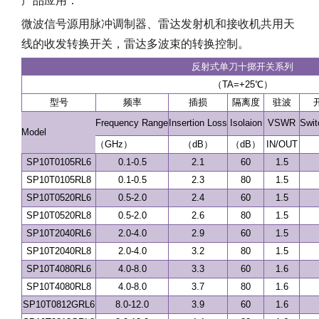
产品应用：
微波信号源用脉冲调制器、雷达发射机和接收机共用天
线的收发转换开关，雷达多波束的转换控制。
反射式单刀十掷开关系列
（TA=+25℃）
型号
频率
插损
隔离度
驻波
Frequency Range
Insertion Loss
Isolaion
VSWR
Swit
Model
（GHz）
（dB）
（dB）
IN/OUT
SP10T0105RL6
0.1-0.5
2.1
60
1.5
SP10T0105RL8
0.1-0.5
2.3
80
1.5
SP10T0520RL6
0.5-2.0
2.4
60
1.5
SP10T0520RL8
0.5-2.0
2.6
80
1.5
SP10T2040RL6
2.0-4.0
2.9
60
1.5
SP10T2040RL8
2.0-4.0
3.2
80
1.5
SP10T4080RL6
4.0-8.0
3.3
60
1.6
SP10T4080RL8
4.0-8.0
3.7
80
1.6
SP10T0812GRL6
8.0-12.0
3.9
60
1.6