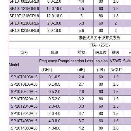
SP10T0812GRL8
8.0-12.0
4.4
80
1.6
SP10T1218GRL6
12.0-18.0
4.5
60
1.8
SP10T1218GRL8
12.0-18.0
5
80
1.8
SP10T0218GRL6
2.0-18.0
5.3
60
2
SP10T0218GRL8
2.0-18.0
5.6
80
2
吸收式单刀十掷开关系列
（TA=+25℃）
型号
频率
插损
隔离度
驻波
Frequency Range
Insertion Loss
Isolaion
VSWR
Swit
Model
（GHz）
（dB）
（dB）
IN/OUT
SP10T0105AL6
0.1-0.5
2.4
60
1.5
SP10T0105AL8
0.1-0.5
2.7
80
1.5
SP10T0520AL6
0.5-2.0
2.8
60
1.5
SP10T0520AL8
0.5-2.0
3.2
80
1.5
SP10T2040AL6
2.0-4.0
3.3
60
1.5
SP10T2040AL8
2.0-4.0
3.7
80
1.5
SP10T4080AL6
4.0-8.0
3.7
60
1.6
SP10T4080AL8
4.0-8.0
4.2
80
1.6