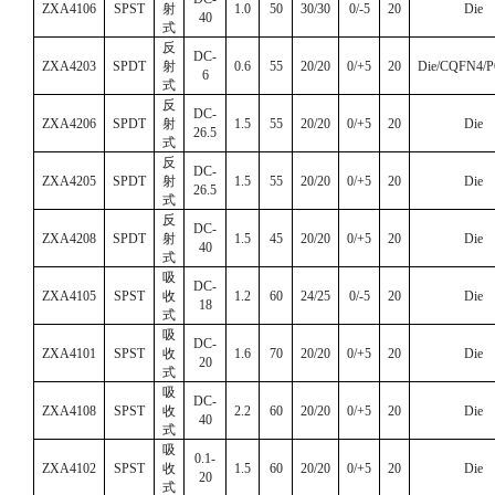
ZXA4106
SPST
射
1.0
50
30/30
0/-5
20
Die
40
式
反
DC-
ZXA4203
SPDT
射
0.6
55
20/20
0/+5
20
Die/CQFN4/
6
式
反
DC-
ZXA4206
SPDT
射
1.5
55
20/20
0/+5
20
Die
26.5
式
反
DC-
ZXA4205
SPDT
射
1.5
55
20/20
0/+5
20
Die
26.5
式
反
DC-
ZXA4208
SPDT
射
1.5
45
20/20
0/+5
20
Die
40
式
吸
DC-
ZXA4105
SPST
收
1.2
60
24/25
0/-5
20
Die
18
式
吸
DC-
ZXA4101
SPST
收
1.6
70
20/20
0/+5
20
Die
20
式
吸
DC-
ZXA4108
SPST
收
2.2
60
20/20
0/+5
20
Die
40
式
吸
0.1-
ZXA4102
SPST
收
1.5
60
20/20
0/+5
20
Die
20
式