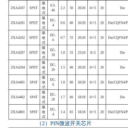
吸
0.5-
ZXA4107
SPST
收
2.2
50
20/20
0/+5
20
Die
40
式
吸
DC-
ZXA4201
SPDT
收
0.6
60
20/20
0/+5
20
Die/CQFN4/
4
式
吸
DC-
ZXA4202
SPDT
收
0.7
55
20/20
0/+5
20
Die/CQFN4/
6
式
吸
DC-
ZXA4207
SPDT
收
1.0
55
25/24
0/-5
20
Die
18
式
吸
DC-
ZXA4204
SPDT
收
1.5
60
20/20
0/+5
20
Die
20
式
吸
DC-
ZXA4401
SP4T
收
1.0
60
20/20
0/+5
20
Die/CQFN4/
6
式
吸
DC-
ZXA4402
SP4T
收
1.7
60
18/18
0/+5
20
Die
20
式
吸
DC-
ZXA4801
SP8T
收
1.4
65
18/18
0/+5
20
Die/CQFN4/
4
式
（
2
）
PIN
微波开关芯片