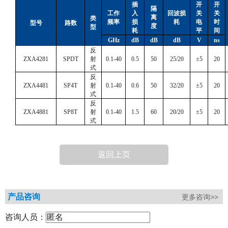
插
开
开
隔
工作
入
回波损
关
关
离
类
频率
损
耗
电
时
型号
路数
度
型
耗
平
间
GHz
dB
dB
dB
V
ns
反
ZXA4281
SPDT
射
0.1-40
0.5
50
25/20
±
5
20
式
反
ZXA4481
SP4T
射
0.1-40
0.6
50
32/20
±
5
20
式
反
ZXA4881
SP8T
射
0.1-40
1.5
60
20/20
±
5
20
式
返回上页
产品咨询
更多咨询>>
咨询人员：