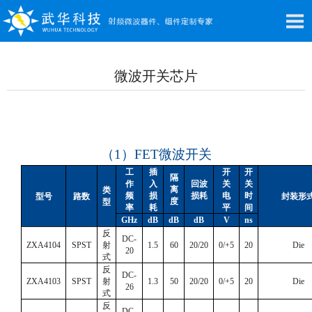
微波开关芯片
（
1
）
FET
微波开关
工
插
开
开
隔
作
入
回波
关
关
离
类
频
损
损耗
电
时
型号
路数
封装形
度
型
率
耗
平
间
GHz
dB
dB
dB
V
ns
反
DC-
ZXA4104
SPST
射
1.5
60
20/20
0/+5
20
Die
20
式
反
DC-
ZXA4103
SPST
射
1.3
50
20/20
0/+5
20
Die
26
式
反
DC-